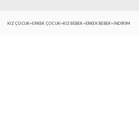
KIZ ÇOCUK
ERKEK ÇOCUK
KIZ BEBEK
ERKEK BEBEK
İNDİRİM