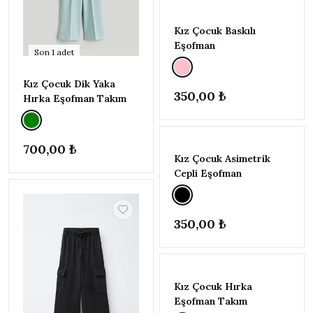
Zeyder Kids
21
Kız Çocuk Baskılı
RENK
▾
Eşofman
Son
1
adet
Bej
1
Gri
3
Kız Çocuk Dik Yaka
350,00 ₺
Hırka Eşofman Takım
Kahverengi
1
Kırmızı
1
TÜKENDI
Krem
1
700,00 ₺
Lacivert
1
Kız Çocuk Asimetrik
Cepli Eşofman
Mor
1
Pembe
4
Siyah
5
350,00 ₺
Yeşil
2
TÜKENDI
BEDEN
▾
-%33
Kız Çocuk Hırka
11-12
Eşofman Takım
YAŞ