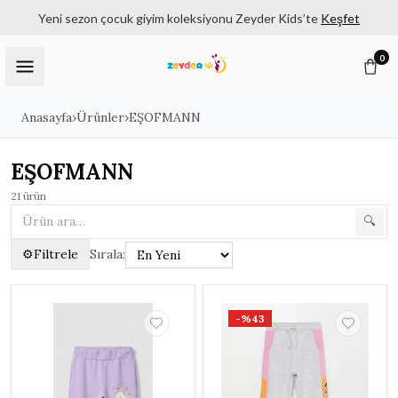
Yeni sezon çocuk giyim koleksiyonu Zeyder Kids’te
Keşfet
0
Anasayfa
›
Ürünler
›
EŞOFMANN
EŞOFMANN
21
ürün
🔍
⚙
Filtrele
Sırala:
Filtreler
✕
-%43
KATEGORILER
Tüm Ürünler
3180
KIZ ÇOCUK | 6 - 14 YAŞ
1182
▸