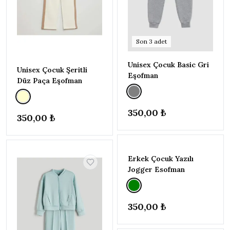
YILDIZ
▾
ve
★★★★
★
0
Son
3
adet
üzeri
ve
Unisex Çocuk Basic Gri
★★★
★★
0
Unisex Çocuk Şeritli
üzeri
Eşofman
Düz Paça Eşofman
ve
★★
★★★
0
üzeri
350,00 ₺
ve
350,00 ₺
★
★★★★
0
üzeri
TÜKENDI
FIYAT
▾
Erkek Çocuk Yazılı
–
Jogger Esofman
150
800
Uygula
350,00 ₺
MARKA
▾
TÜKENDI