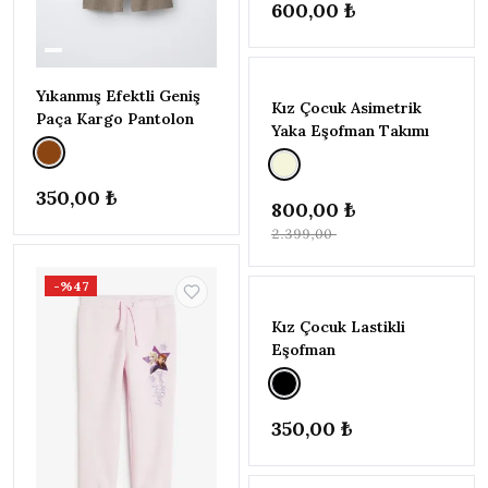
600,00 ₺
(116-
122CM)
1
TÜKENDI
7-8 YAŞ
(122-
Yıkanmış Efektli Geniş
-%67
128CM)
2
Kız Çocuk Asimetrik
Paça Kargo Pantolon
Yaka Eşofman Takımı
8-9 YAŞ
(128-
134CM)
2
350,00 ₺
9-10 YAŞ
800,00 ₺
(134-
2.399,00 ₺
140CM)
4
TÜKENDI
-%47
Kız Çocuk Lastikli
Eşofman
350,00 ₺
TÜKENDI