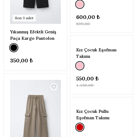
(146-
152CM)
1
12-13
600,00 ₺
Son
3
adet
YAŞ
899,00 ₺
(152-
Yıkanmış Efektli Geniş
158CM)
1
TÜKENDI
Paça Kargo Pantolon
13-14
YAŞ
-%54
Kız Çocuk Eşofman
(158-
Takımı
164CM)
2
350,00 ₺
2-3
YAŞ
(92-
550,00 ₺
98
1.190,00 ₺
CM)
1
3-4 YAŞ
TÜKENDI
(98-
104CM)
1
Kız Çocuk Pullu
5-6 YAŞ
Eşofman Takımı
(110-
116CM)
2
6-7 YAŞ