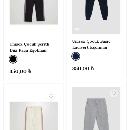
ERKEK BEBEK | 6 AY - 5 YAŞ
▸
471
İNDİRİM
32
Brogues
T-Shirt
Elbise
Unisex Çocuk Basic
Unisex Çocuk Şeritli
Şort & Bermuda
Lacivert Eşofman
Düz Paça Eşofman
Pijama Takımı
Bluz
350,00 ₺
350,00 ₺
Spor Şort
Alt - Üst Takım
Genel
Sadece
11
stoktakiler
İndirimli
7
ürünler