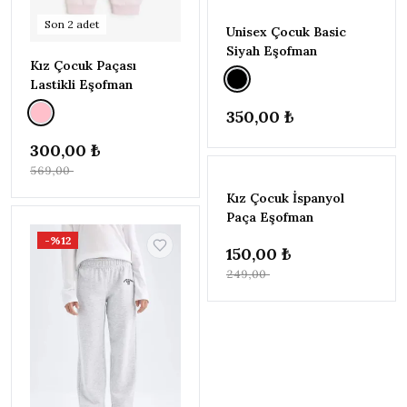
Son
2
adet
Unisex Çocuk Basic
Siyah Eşofman
Kız Çocuk Paçası
Lastikli Eşofman
350,00 ₺
300,00 ₺
TÜKENDI
569,00 ₺
-%40
Kız Çocuk İspanyol
Paça Eşofman
-%12
150,00 ₺
249,00 ₺