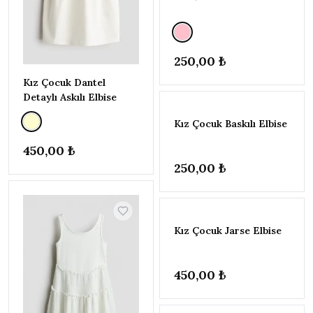
18-24
AY
(86-
92CM)
250,00 ₺
2-3
Kız Çocuk Dantel
YAŞ
Detaylı Askılı Elbise
(92-
98
Kız Çocuk Baskılı Elbise
CM)
3-4
450,00 ₺
YAŞ
250,00 ₺
(98-
104CM)
4-5
YAŞ
(104-
Kız Çocuk Jarse Elbise
110CM)
5-6
450,00 ₺
YAŞ
(110-
116CM)