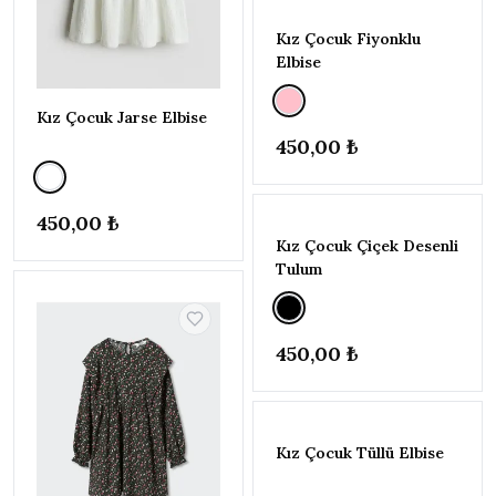
6-7
YAŞ
Kız Çocuk Fiyonklu
(116-
Elbise
122CM)
7-8
Kız Çocuk Jarse Elbise
YAŞ
(122-
450,00 ₺
128CM)
8-9
YAŞ
450,00 ₺
(128-
Kız Çocuk Çiçek Desenli
134CM)
Tulum
9-10
YAŞ
(134-
140CM)
450,00 ₺
10-11
YAŞ
(140-
146CM)
Kız Çocuk Tüllü Elbise
11-12
YAŞ