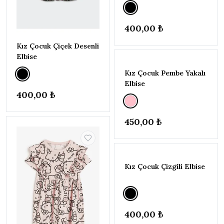
(146-
152CM)
12-13
400,00 ₺
YAŞ
(152-
Kız Çocuk Çiçek Desenli
158CM)
Elbise
13-14
Kız Çocuk Pembe Yakalı
YAŞ
Elbise
(158-
400,00 ₺
164CM)
14-15
YAŞ
450,00 ₺
(164-
170CM)
Kız Çocuk Çizgili Elbise
400,00 ₺