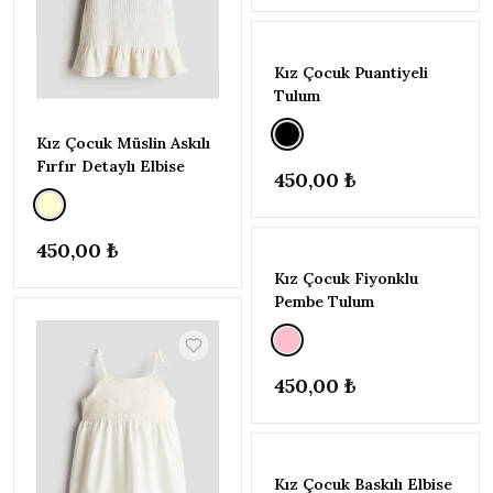
Beyaz
Çok
Renkli
Kız Çocuk Puantiyeli
Tulum
Desenli
Ekru
Kız Çocuk Müslin Askılı
Haki
Fırfır Detaylı Elbise
450,00 ₺
Kahverengi
Krem
450,00 ₺
Lacivert
Kız Çocuk Fiyonklu
Mavi
Pembe Tulum
Mor
Pembe
Sarı
450,00 ₺
Siyah
Yeşil
Kız Çocuk Baskılı Elbise
BEDEN
▾