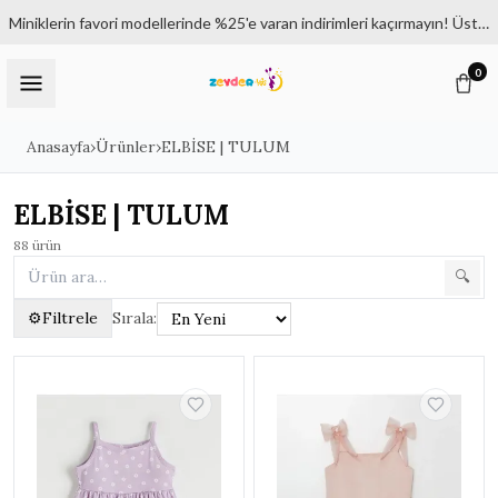
Miniklerin favori modellerinde %25'e varan indirimleri kaçırmayın! Üstelik 1500₺ ve üzeri siparişlerde kargo bedava.
0
Anasayfa
›
Ürünler
›
ELBİSE | TULUM
ELBİSE | TULUM
88
ürün
🔍
⚙
Filtrele
Sırala:
Filtreler
✕
KATEGORILER
Tüm Ürünler
KIZ ÇOCUK | 6 - 14 YAŞ
▸