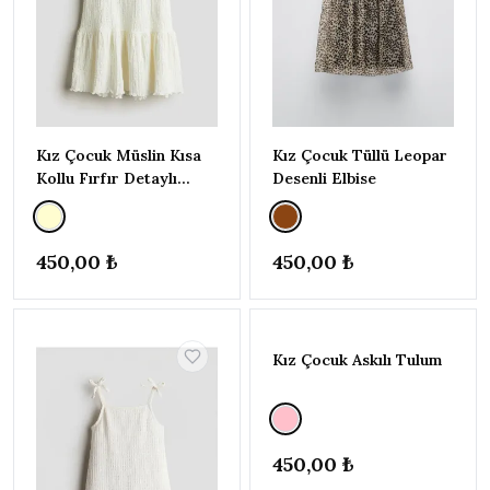
YILDIZ
▾
ve
★★★★
★
üzeri
ve
★★★
★★
üzeri
Kız Çocuk Müslin Kısa
Kız Çocuk Tüllü Leopar
Kollu Fırfır Detaylı
Desenli Elbise
ve
★★
★★★
Elbise
üzeri
ve
★
★★★★
450,00 ₺
450,00 ₺
üzeri
FIYAT
▾
–
Kız Çocuk Askılı Tulum
220
750
Uygula
450,00 ₺
RENK
▾