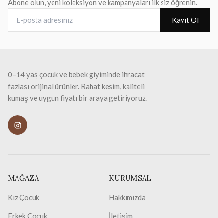
Abone olun, yeni koleksiyon ve kampanyaları ilk siz öğrenin.
80CM)
2
E-posta adresiniz
Kayıt Ol
0–14 yaş çocuk ve bebek giyiminde ihracat
fazlası orijinal ürünler. Rahat kesim, kaliteli
kumaş ve uygun fiyatı bir araya getiriyoruz.
MAĞAZA
KURUMSAL
Kız Çocuk
Hakkımızda
Erkek Çocuk
İletişim