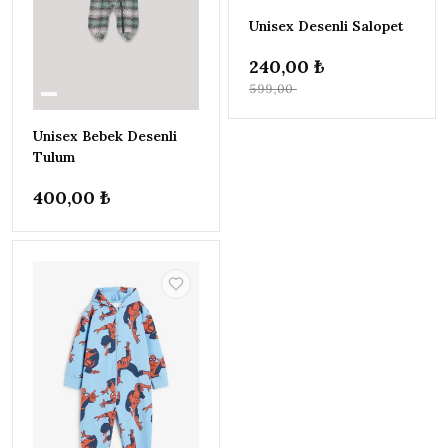
YILDIZ
▾
-%60
Unisex Desenli Salopet
ve
★★★★
★
0
üzeri
240,00 ₺
ve
599,00 ₺
★★★
★★
0
üzeri
Unisex Bebek Desenli
ve
★★
★★★
0
Tulum
üzeri
ve
400,00 ₺
★
★★★★
0
üzeri
FIYAT
▾
–
240
450
Uygula
MARKA
▾
Zeyder Kids
9