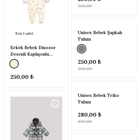
İNDİRİM
32
560,00 ₺
Brogues
TÜKENDI
T-Shirt
-%55
Elbise
Unisex Bebek Şapkalı
Son
1
adet
Tulum
Şort & Bermuda
Erkek Bebek Dinozor
Pijama Takımı
Desenli Kapüşonlu
Bluz
Tulum
250,00 ₺
560,00 ₺
Spor Şort
250,00 ₺
Alt - Üst Takım
TÜKENDI
Genel
-%60
Unisex Bebek Triko
Tulum
Sadece
4
stoktakiler
280,00 ₺
İndirimli
699,00 ₺
4
ürünler
TÜKENDI