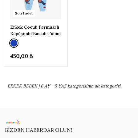
RENK
▾
Son
1
adet
Bej
1
Gri
1
Erkek Çocuk Fermuarlı
Kapüşonlu Baskılı Tulum
Mavi
1
Yeşil
3
450,00 ₺
BEDEN
▾
0-1
AY
(56
CM)
1
ERKEK BEBEK | 6 AY - 5 YAŞ kategorisinin alt kategorisi.
12-18
AY (80-
86CM)
1
3-4 YAŞ
(98-
104CM)
1
BİZDEN HABERDAR OLUN!
9-12 AY
(74-