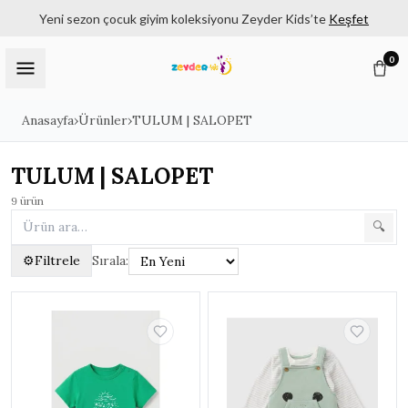
Yeni sezon çocuk giyim koleksiyonu Zeyder Kids’te
Keşfet
0
Anasayfa
›
Ürünler
›
TULUM | SALOPET
TULUM | SALOPET
9
ürün
🔍
⚙
Filtrele
Sırala:
Filtreler
✕
KATEGORILER
Tüm Ürünler
3180
KIZ ÇOCUK | 6 - 14 YAŞ
▸
1182