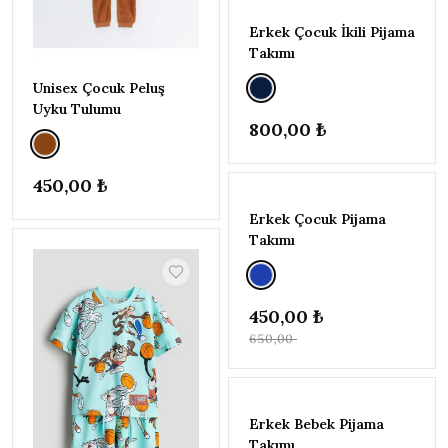
AY
(86-
Erkek Çocuk İkili Pijama
92CM)
Takımı
3-4
Unisex Çocuk Peluş
YAŞ
Uyku Tulumu
(98-
800,00 ₺
104CM)
4-5
YAŞ
450,00 ₺
(104-
110CM)
-%31
Erkek Çocuk Pijama
5-6
Takımı
YAŞ
(110-
116CM)
450,00 ₺
6-7
YAŞ
650,00 ₺
(116-
122CM)
7-8
-%40
YAŞ
Erkek Bebek Pijama
(122-
Takımı