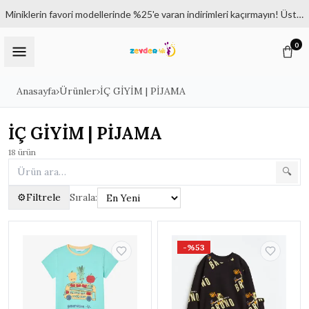
Miniklerin favori modellerinde %25'e varan indirimleri kaçırmayın! Üstelik 1500₺ ve üzeri siparişlerde kargo bedava.
0
Anasayfa
›
Ürünler
›
İÇ GİYİM | PİJAMA
İÇ GİYİM | PİJAMA
18
ürün
🔍
⚙
Filtrele
Sırala:
Filtreler
✕
-%53
KATEGORILER
Tüm Ürünler
KIZ ÇOCUK | 6 - 14 YAŞ
▸