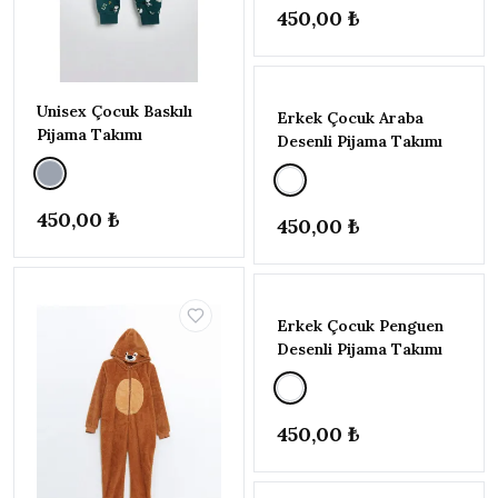
Çok
450,00 ₺
Renkli
Gri
Kahverengi
Unisex Çocuk Baskılı
Erkek Çocuk Araba
Lacivert
Pijama Takımı
Desenli Pijama Takımı
Mavi
Siyah
450,00 ₺
Turkuaz
450,00 ₺
BEDEN
▾
11-12
Erkek Çocuk Penguen
YAŞ
(146-
Desenli Pijama Takımı
152CM)
13-14
YAŞ
450,00 ₺
(158-
164CM)
18-24