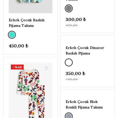
128CM)
8-9
YAŞ
300,00 ₺
(128-
Erkek Çocuk Baskılı
134CM)
Pijama Takımı
499,00 ₺
9-10
YAŞ
(134-
450,00 ₺
140CM)
-%53
Erkek Çocuk Dinazor
Baskılı Pijama
-%46
350,00 ₺
749,00 ₺
-%52
Erkek Çocuk Blok
Renkli Pijama Takımı