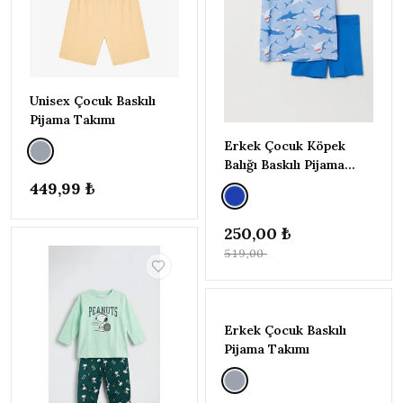
YILDIZ
▾
ve
★★★★
★
üzeri
ve
★★★
★★
üzeri
Unisex Çocuk Baskılı
Pijama Takımı
ve
★★
★★★
üzeri
Erkek Çocuk Köpek
Balığı Baskılı Pijama
ve
Takımı
★
★★★★
449,99 ₺
üzeri
250,00 ₺
FIYAT
▾
519,00 ₺
–
250
800
Uygula
Erkek Çocuk Baskılı
Pijama Takımı
RENK
▾
Beyaz