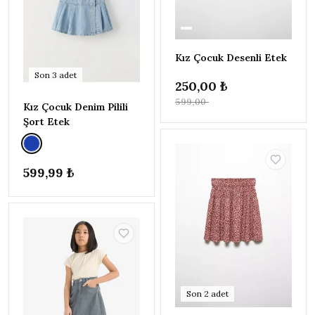
ERKEK BEBEK | 6 AY - 5 YAŞ
▸
471
İNDİRİM
32
Brogues
Kız Çocuk Desenli Etek
T-Shirt
Son
3
adet
250,00 ₺
Elbise
599,00 ₺
Kız Çocuk Denim Pilili
Şort & Bermuda
Şort Etek
Pijama Takımı
Bluz
599,99 ₺
Spor Şort
Alt - Üst Takım
Genel
Sadece
15
stoktakiler
İndirimli
Son
2
adet
19
ürünler