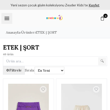
Yeni sezon çocuk giyim koleksiyonu Zeyder Kids’te
Keşfet
0
Anasayfa
›
Ürünler
›
ETEK | ŞORT
ETEK | ŞORT
46
ürün
🔍
⚙
Filtrele
Sırala:
Filtreler
✕
KATEGORILER
Tüm Ürünler
3180
KIZ ÇOCUK | 6 - 14 YAŞ
1182
▸