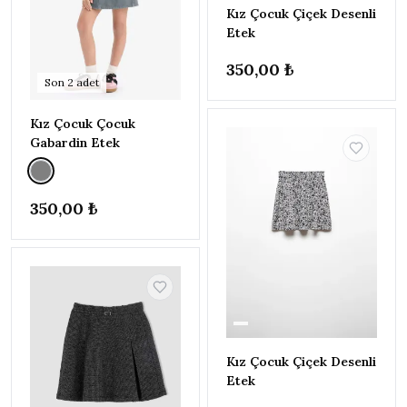
Kız Çocuk Çiçek Desenli
YILDIZ
▾
Etek
ve
★★★★
★
350,00 ₺
0
üzeri
Son
2
adet
ve
★★★
★★
0
Kız Çocuk Çocuk
üzeri
Gabardin Etek
ve
★★
★★★
0
üzeri
ve
350,00 ₺
★
★★★★
0
üzeri
FIYAT
▾
–
180
600
Uygula
Kız Çocuk Çiçek Desenli
Etek
MARKA
▾