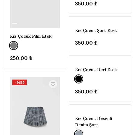
350,00 ₺
Zeyder Kids
46
RENK
▾
Son
3
adet
Antrasit
1
Kız Çocuk Şort Etek
Bej
1
Kız Çocuk Pilili Etek
350,00 ₺
Beyaz
3
Çok
2
Renkli
250,00 ₺
Gri
2
Kız Çocuk Deri Etek
Kırmızı
1
Krem
1
-%59
Lacivert
3
350,00 ₺
Mavi
4
TÜKENDI
Mor
2
Pembe
1
Kız Çocuk Desenli
Siyah
7
Denim Şort