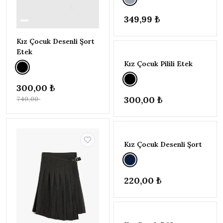
BEDEN
▾
349,99 ₺
10-11
YAŞ
(140-
Kız Çocuk Desenli Şort
TÜKENDI
146CM)
1
Etek
11-12
Kız Çocuk Pilili Etek
YAŞ
(146-
300,00 ₺
152CM)
6
300,00 ₺
740,00 ₺
13-14
YAŞ
(158-
TÜKENDI
164CM)
3
14-15
Kız Çocuk Desenli Şort
YAŞ
(164-
170CM)
1
220,00 ₺
3-4 YAŞ
(98-
104CM)
2
TÜKENDI
4-5 YAŞ