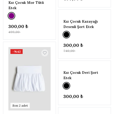
Kız Çocuk Mor Tütü
Etek
TÜKENDI
-%59
Kız Çocuk Kazayağı
300,00 ₺
Desenli Şort Etek
499,00 ₺
300,00 ₺
740,00 ₺
-%42
TÜKENDI
Kız Çocuk Deri Şort
Etek
300,00 ₺
Son
2
adet
TÜKENDI