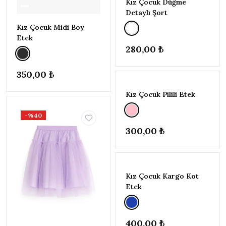
Kız Çocuk Düğme
(104-
110CM)
1
Detaylı Şort
5-6 YAŞ
Kız Çocuk Midi Boy
(110-
Etek
116CM)
5
280,00 ₺
6-7 YAŞ
(116-
TÜKENDI
350,00 ₺
122CM)
4
7-8 YAŞ
Kız Çocuk Pilili Etek
(122-
128CM)
8
-%40
8-9 YAŞ
300,00 ₺
(128-
134CM)
5
TÜKENDI
9-10 YAŞ
(134-
140CM)
6
Kız Çocuk Kargo Kot
Etek
400,00 ₺