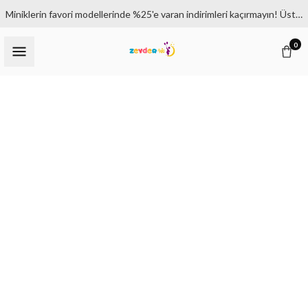
Miniklerin favori modellerinde %25'e varan indirimleri kaçırmayın! Üstelik 1500₺ ve üzeri siparişlerde kargo bedava.
0