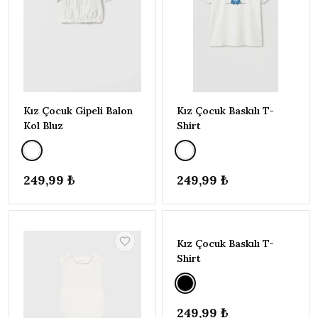
ERKEK BEBEK | 6 AY - 5 YAŞ
▸
İNDİRİM
Brogues
T-Shirt
Elbise
Kız Çocuk Gipeli Balon
Kız Çocuk Baskılı T-
Şort & Bermuda
Kol Bluz
Shirt
Pijama Takımı
Bluz
249,99 ₺
249,99 ₺
Spor Şort
Alt - Üst Takım
Genel
Kız Çocuk Baskılı T-
Shirt
Sadece
stoktakiler
İndirimli
ürünler
249,99 ₺