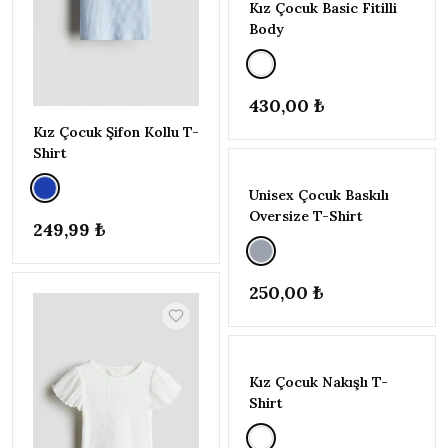
Kız Çocuk Basic Fitilli
Bej
Body
Beyaz
Çok
Renkli
430,00 ₺
Ekru
Kız Çocuk Şifon Kollu T-
Gri
Shirt
Haki
Unisex Çocuk Baskılı
Kahverengi
Oversize T-Shirt
249,99 ₺
Kırmızı
Krem
Lacivert
250,00 ₺
Lila
Mavi
Mor
Kız Çocuk Nakışlı T-
Pembe
Shirt
Sarı