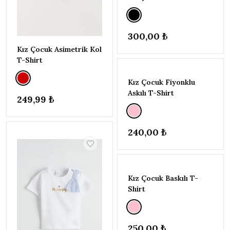
YAŞ
(134-
140CM)
300,00 ₺
10-11
YAŞ
Kız Çocuk Asimetrik Kol
(140-
T-Shirt
146CM)
11-12
Kız Çocuk Fiyonklu
YAŞ
Askılı T-Shirt
249,99 ₺
(146-
152CM)
12-13
240,00 ₺
YAŞ
(152-
158CM)
13-14
YAŞ
Kız Çocuk Baskılı T-
(158-
Shirt
164CM)
14-15
YAŞ
(164-
250,00 ₺