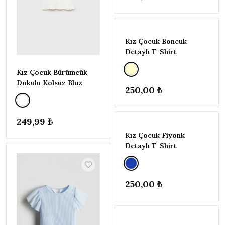
YILDIZ
▾
ve
★★★★
★
Kız Çocuk Boncuk
üzeri
Detaylı T-Shirt
ve
★★★
★★
üzeri
Kız Çocuk Bürümcük
Dokulu Kolsuz Bluz
ve
250,00 ₺
★★
★★★
üzeri
ve
★
★★★★
249,99 ₺
üzeri
Kız Çocuk Fiyonk
Detaylı T-Shirt
FIYAT
▾
–
150
430
250,00 ₺
Uygula
RENK
▾