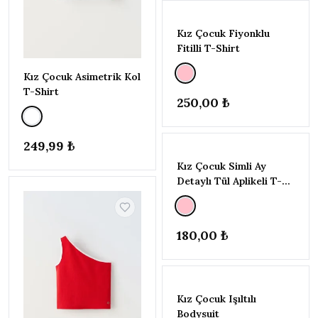
104CM)
4-5
Kız Çocuk Fiyonklu
YAŞ
(104-
Fitilli T-Shirt
110CM)
Kız Çocuk Asimetrik Kol
5-6
T-Shirt
YAŞ
250,00 ₺
(110-
116CM)
6-7
249,99 ₺
YAŞ
(116-
Kız Çocuk Simli Ay
122CM)
Detaylı Tül Aplikeli T-
7-8
Shirt
YAŞ
(122-
180,00 ₺
128CM)
8-9
YAŞ
(128-
134CM)
Kız Çocuk Işıltılı
9-10
Bodysuit