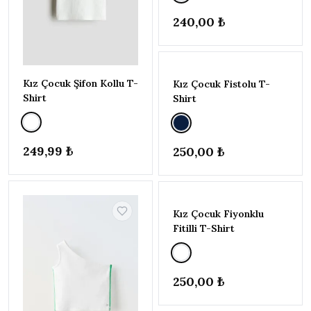
Siyah
240,00 ₺
Su
yeşili
Turkuaz
Turuncu
Kız Çocuk Şifon Kollu T-
Kız Çocuk Fistolu T-
Yeşil
Shirt
Shirt
BEDEN
▾
18-24
249,99 ₺
250,00 ₺
AY
(86-
92CM)
2-3
Kız Çocuk Fiyonklu
YAŞ
Fitilli T-Shirt
(92-
98
CM)
3-4
250,00 ₺
YAŞ
(98-