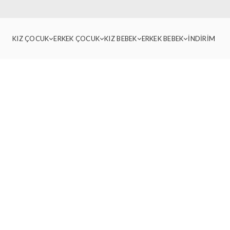
KIZ ÇOCUK
ERKEK ÇOCUK
KIZ BEBEK
ERKEK BEBEK
İNDİRİM