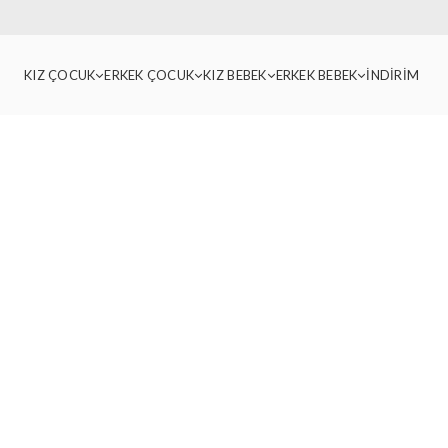
KIZ ÇOCUK
ERKEK ÇOCUK
KIZ BEBEK
ERKEK BEBEK
İNDİRİM