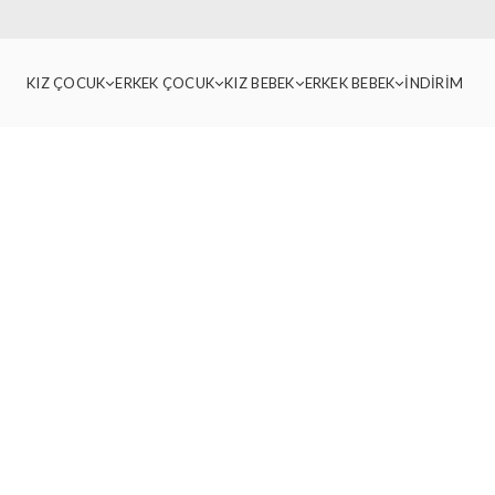
KIZ ÇOCUK
ERKEK ÇOCUK
KIZ BEBEK
ERKEK BEBEK
İNDİRİM