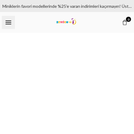
Miniklerin favori modellerinde %25'e varan indirimleri kaçırmayın! Üstelik 1500₺ ve üzeri siparişlerde kargo bedava.
0