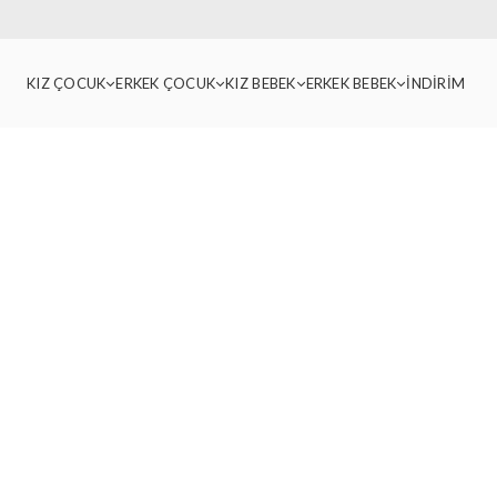
KIZ ÇOCUK
ERKEK ÇOCUK
KIZ BEBEK
ERKEK BEBEK
İNDİRİM