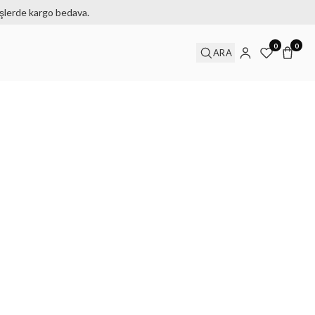
işlerde kargo bedava.
0
0
ARA