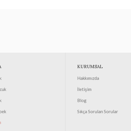
A
KURUMSAL
k
Hakkımızda
cuk
İletişim
k
Blog
bek
Sıkça Sorulan Sorular
m