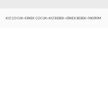
KIZ ÇOCUK
ERKEK ÇOCUK
KIZ BEBEK
ERKEK BEBEK
İNDİRİM