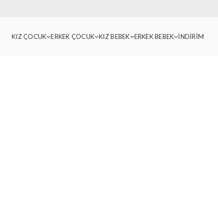
KIZ ÇOCUK
ERKEK ÇOCUK
KIZ BEBEK
ERKEK BEBEK
İNDİRİM