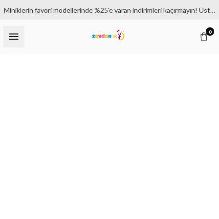
Miniklerin favori modellerinde %25'e varan indirimleri kaçırmayın! Üstelik 1500₺ ve üzeri siparişlerde kargo bedava.
0