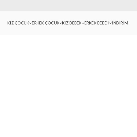
KIZ ÇOCUK
ERKEK ÇOCUK
KIZ BEBEK
ERKEK BEBEK
İNDİRİM