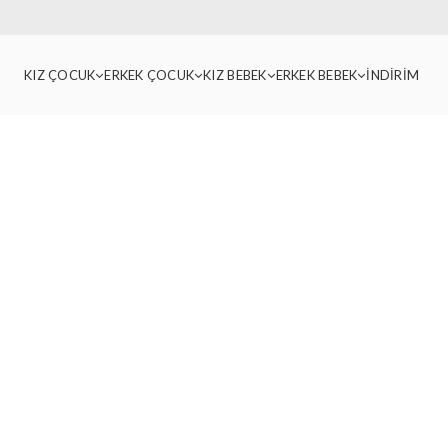
KIZ ÇOCUK
ERKEK ÇOCUK
KIZ BEBEK
ERKEK BEBEK
İNDİRİM