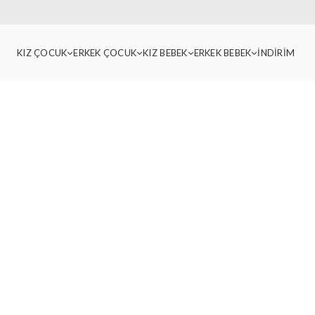
KIZ ÇOCUK
ERKEK ÇOCUK
KIZ BEBEK
ERKEK BEBEK
İNDİRİM