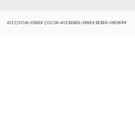
KIZ ÇOCUK
ERKEK ÇOCUK
KIZ BEBEK
ERKEK BEBEK
İNDİRİM