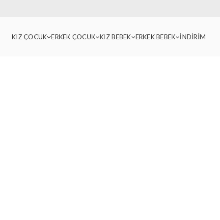
KIZ ÇOCUK
ERKEK ÇOCUK
KIZ BEBEK
ERKEK BEBEK
İNDİRİM