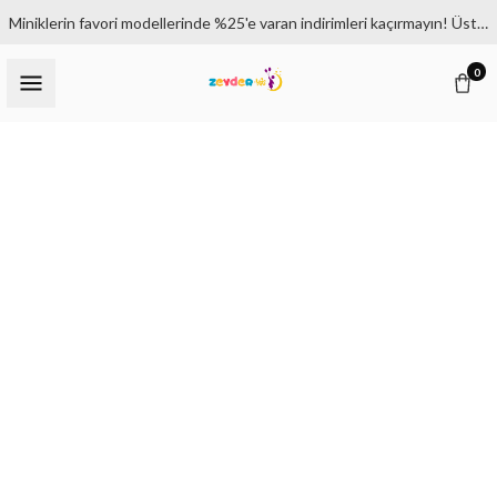
Miniklerin favori modellerinde %25'e varan indirimleri kaçırmayın! Üstelik 1500₺ ve üzeri siparişlerde kargo bedava.
0