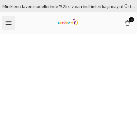
Miniklerin favori modellerinde %25'e varan indirimleri kaçırmayın! Üstelik 1500₺ ve üzeri siparişlerde kargo bedava.
0