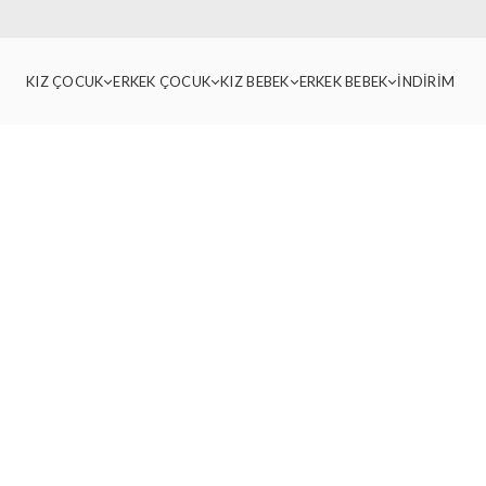
KIZ ÇOCUK
ERKEK ÇOCUK
KIZ BEBEK
ERKEK BEBEK
İNDİRİM