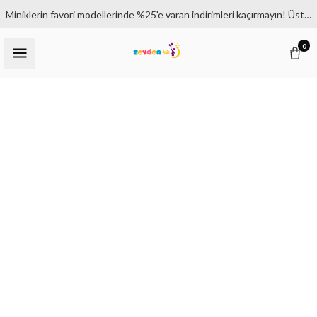
Miniklerin favori modellerinde %25'e varan indirimleri kaçırmayın! Üstelik 1500₺ ve üzeri siparişlerde kargo bedava.
0