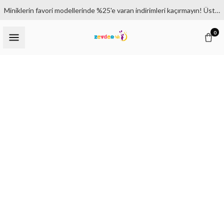
Miniklerin favori modellerinde %25'e varan indirimleri kaçırmayın! Üstelik 1500₺ ve üzeri siparişlerde kargo bedava.
0