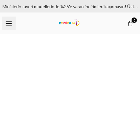
Miniklerin favori modellerinde %25'e varan indirimleri kaçırmayın! Üstelik 1500₺ ve üzeri siparişlerde kargo bedava.
0