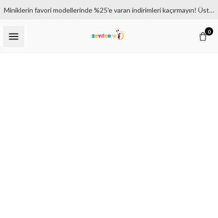
Miniklerin favori modellerinde %25'e varan indirimleri kaçırmayın! Üstelik 1500₺ ve üzeri siparişlerde kargo bedava.
0