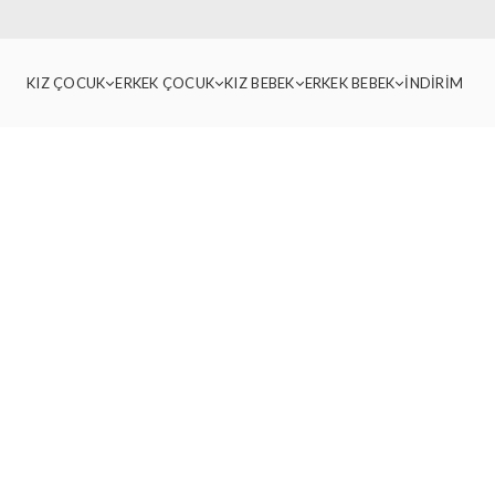
KIZ ÇOCUK
ERKEK ÇOCUK
KIZ BEBEK
ERKEK BEBEK
İNDİRİM