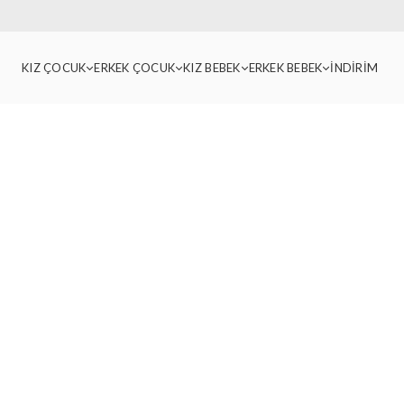
KIZ ÇOCUK
ERKEK ÇOCUK
KIZ BEBEK
ERKEK BEBEK
İNDİRİM