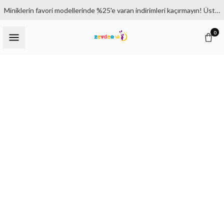
Miniklerin favori modellerinde %25'e varan indirimleri kaçırmayın! Üstelik 1500₺ ve üzeri siparişlerde kargo bedava.
0