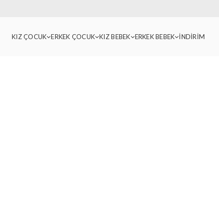
KIZ ÇOCUK
ERKEK ÇOCUK
KIZ BEBEK
ERKEK BEBEK
İNDİRİM