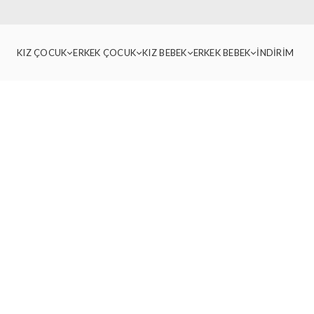
KIZ ÇOCUK
ERKEK ÇOCUK
KIZ BEBEK
ERKEK BEBEK
İNDİRİM