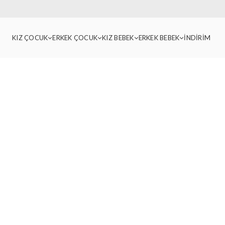
KIZ ÇOCUK
ERKEK ÇOCUK
KIZ BEBEK
ERKEK BEBEK
İNDİRİM