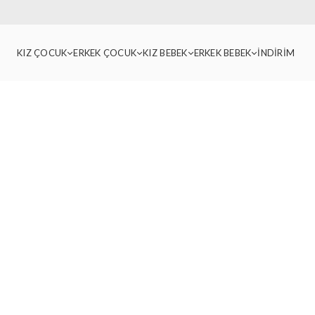
KIZ ÇOCUK
ERKEK ÇOCUK
KIZ BEBEK
ERKEK BEBEK
İNDİRİM