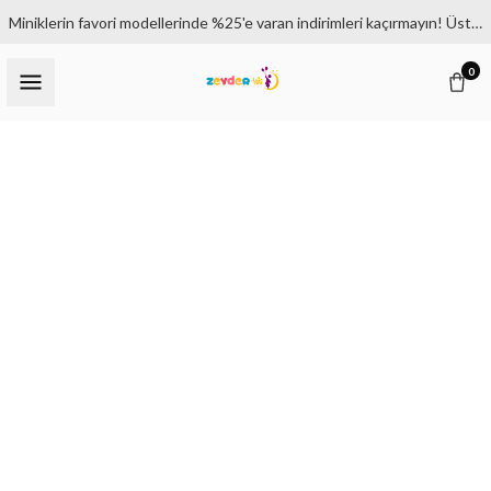
Miniklerin favori modellerinde %25'e varan indirimleri kaçırmayın! Üstelik 1500₺ ve üzeri siparişlerde kargo bedava.
0