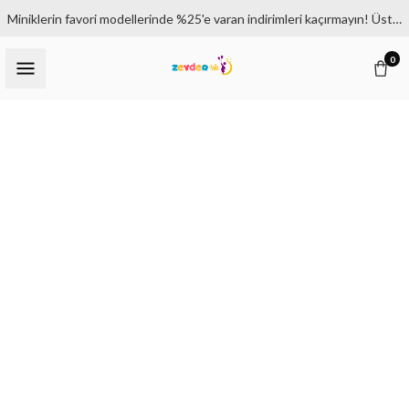
Miniklerin favori modellerinde %25'e varan indirimleri kaçırmayın! Üstelik 1500₺ ve üzeri siparişlerde kargo bedava.
0