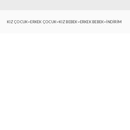
KIZ ÇOCUK
ERKEK ÇOCUK
KIZ BEBEK
ERKEK BEBEK
İNDİRİM