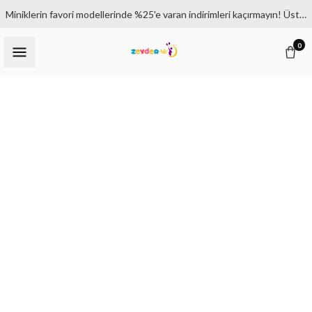
Miniklerin favori modellerinde %25'e varan indirimleri kaçırmayın! Üstelik 1500₺ ve üzeri siparişlerde kargo bedava.
0