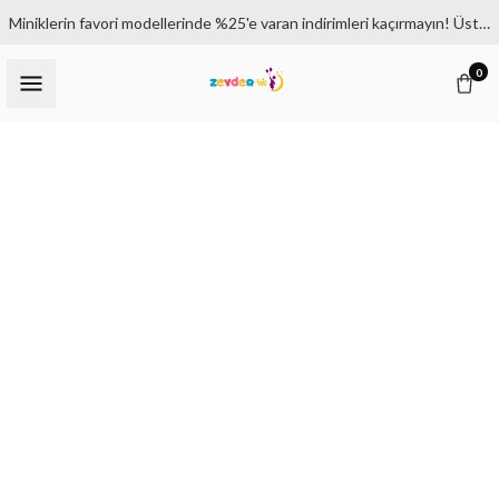
Miniklerin favori modellerinde %25'e varan indirimleri kaçırmayın! Üstelik 1500₺ ve üzeri siparişlerde kargo bedava.
0