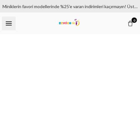
Miniklerin favori modellerinde %25'e varan indirimleri kaçırmayın! Üstelik 1500₺ ve üzeri siparişlerde kargo bedava.
0