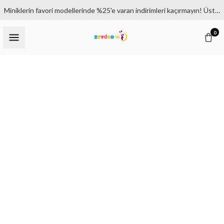
Miniklerin favori modellerinde %25'e varan indirimleri kaçırmayın! Üstelik 1500₺ ve üzeri siparişlerde kargo bedava.
0